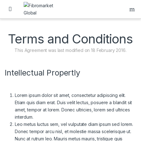
Skip to navigation
Skip to content
Terms and Conditions
This Agreement was last modified on 18 February 2016.
Intellectual Propertly
Lorem ipsum dolor sit amet, consectetur adipiscing elit.
Etiam quis diam erat. Duis velit lectus, posuere a blandit sit
amet, tempor at lorem. Donec ultricies, lorem sed ultrices
interdum.
Leo metus luctus sem, vel vulputate diam ipsum sed lorem.
Donec tempor arcu nisl, et molestie massa scelerisque ut.
Nunc at rutrum leo. Mauris metus mauris, tristique quis