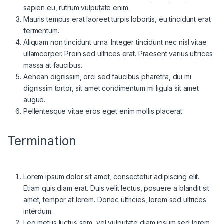
sapien eu, rutrum vulputate enim.
Mauris tempus erat laoreet turpis lobortis, eu tincidunt erat
fermentum.
Aliquam non tincidunt urna. Integer tincidunt nec nisl vitae
ullamcorper. Proin sed ultrices erat. Praesent varius ultrices
massa at faucibus.
Aenean dignissim, orci sed faucibus pharetra, dui mi
dignissim tortor, sit amet condimentum mi ligula sit amet
augue.
Pellentesque vitae eros eget enim mollis placerat.
Termination
Lorem ipsum dolor sit amet, consectetur adipiscing elit.
Etiam quis diam erat. Duis velit lectus, posuere a blandit sit
amet, tempor at lorem. Donec ultricies, lorem sed ultrices
interdum.
Leo metus luctus sem, vel vulputate diam ipsum sed lorem.