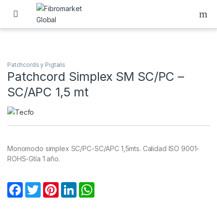
Skip to navigation
Skip to content
Patchcords y Pigtails
Patchcord Simplex SM SC/PC –
SC/APC 1,5 mt
Monomodo simplex SC/PC-SC/APC 1,5mts. Calidad ISO 9001-
ROHS-Gtía 1 año.
F
T
P
L
W
a
w
i
i
h
c
i
n
n
a
e
t
t
k
t
b
t
e
e
s