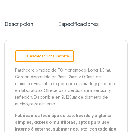
o
e
r
d
A
o
r
e
I
p
k
s
n
p
t
Descripción
Specification
Descargar Ficha Técnica
Patchcord simplex de FO monomodo. Long. 1,5 mt.
Cordón disponible en 3mm, 2mm y 0.9mm de
diametro. Ensamblado por epoxi, armado y probado
en laboratorio. Ofrece baja pérdida de inserción y
reflexión. Disponible en 9/125μm de diametro de
nucleo/revestimiento.
Fabricamos todo tipo de patchcords y pigtails:
simples, dobles ó multifibras, aptos para uso
interno ó externo, submarinos, etc. con todo tipo