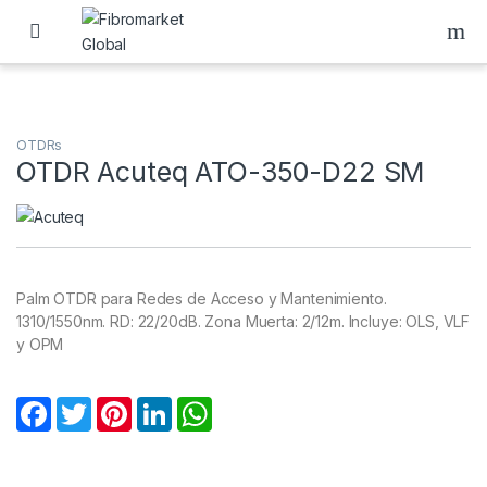
Skip to navigation
Skip to content
OTDRs
OTDR Acuteq ATO-350-D22 SM
Palm OTDR para Redes de Acceso y Mantenimiento.
1310/1550nm. RD: 22/20dB. Zona Muerta: 2/12m. Incluye: OLS, VLF
y OPM
F
T
P
L
W
a
w
i
i
h
c
i
n
n
a
e
t
t
k
t
b
t
e
e
s