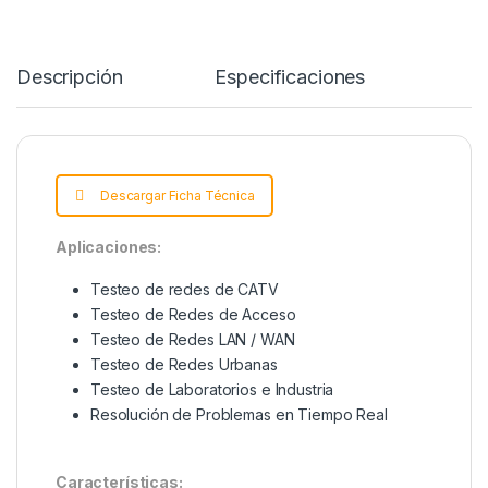
o
e
r
d
A
o
r
e
I
p
k
s
n
p
t
Descripción
Specification
Descargar Ficha Técnica
Aplicaciones:
Testeo de redes de CATV
Testeo de Redes de Acceso
Testeo de Redes LAN / WAN
Testeo de Redes Urbanas
Testeo de Laboratorios e Industria
Resolución de Problemas en Tiempo Real
Características: