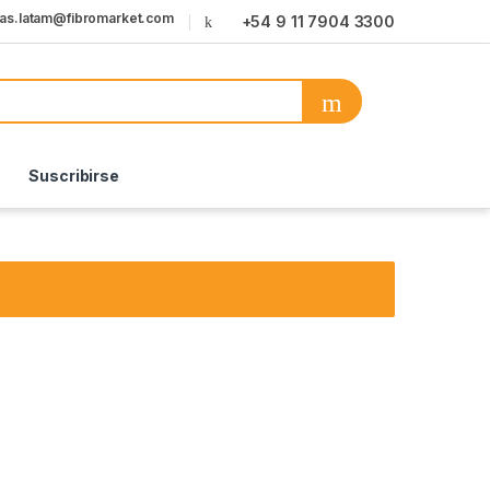
tas.latam@fibromarket.com
+54 9 11 7904 3300
Suscribirse