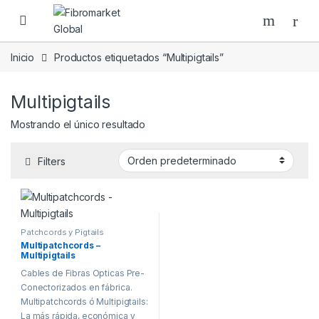
Skip to navigation
Skip to content
Inicio
Productos etiquetados “Multipigtails”
Multipigtails
Mostrando el único resultado
Filters
Patchcords y Pigtails
Multipatchcords –
Multipigtails
Cables de Fibras Opticas Pre-
Conectorizados en fábrica.
Multipatchcords ó Multipigtails:
La más rápida, económica y