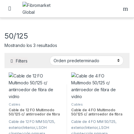
Skip to navigation
Skip to content
50/125
Mostrando los 3 resultados
Filters
Cables
Cables
Cable de 12 FO Multimodo
Cable de 4 FO Multimodo
50/125 c/ antirroedor de fibra
50/125 c/ antirroedor de fibra
de vidrio
de vidrio
Cable de 12 FO MM 50/125,
Cable de 4 FO MM 50/125,
exterior/interior, LSOH
exterior/interior, LSOH
c/protección primaria
c/protección primaria